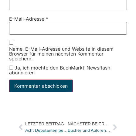
E-Mail-Adresse
*
Name, E-Mail-Adresse und Website in diesem
Browser für meinen nächsten Kommentar
speichern.
Ja, ich möchte den BuchMarkt-Newsflash
abonnieren
LETZTER BEITRAG
NÄCHSTER BEITRAG
Acht Debütanten bewerben sich beim Harbour Front-Literaturfestival um Klaus-Michael Kühne-Preis
Bücher und Autoren heute in den Feuilletons – und den Bachmannpreis „nicht abmurksen“