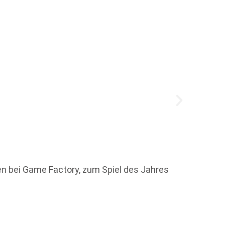
Der Hö
Verbun
Gesprä
nen bei Game Factory, zum Spiel des Jahres
Weit