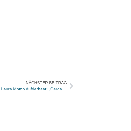
NÄCHSTER BEITRAG
Luchs-Preis Juli für Heidi Trpak und Laura Momo Aufderhaar: „Gerda Gelse. Allgemeine Weisheiten über Stechmücken“
Hörbu