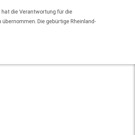
 hat die Verantwortung für die
Mit ei
h übernommen. Die gebürtige Rheinland-
Innens
an
Weit