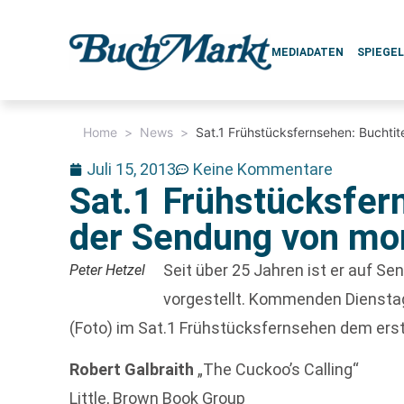
MEDIADATEN
SPIEGE
Home
>
News
>
Sat.1 Frühstücksfernsehen: Buchti
Juli 15, 2013
Keine Kommentare
Sat.1 Frühstücksfer
der Sendung von mo
Seit über 25 Jahren ist er auf S
Peter Hetzel
vorgestellt. Kommenden Dienstag
(Foto) im Sat.1 Frühstücksfernsehen dem ers
Robert Galbraith
„The Cuckoo’s Calling“
Little, Brown Book Group