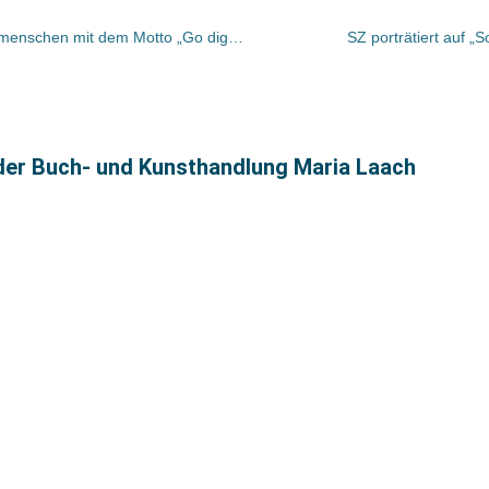
5. Jahrestreffen der Jungen Verlagsmenschen mit dem Motto „Go digital – Die Branche im Umbruch“
SZ porträtiert auf 
 der Buch- und Kunsthandlung Maria Laach