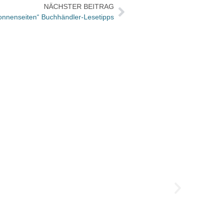
NÄCHSTER BEITRAG
„Sonnenseiten“ Buchhändler-Lesetipps
20 Ja