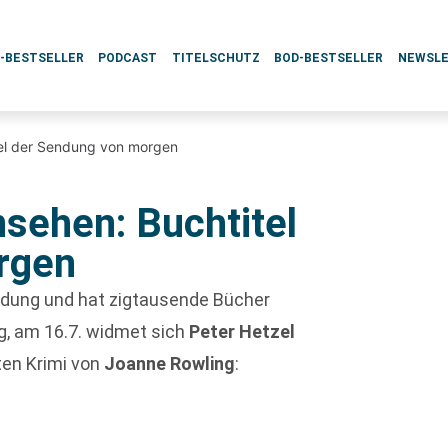
L-BESTSELLER
PODCAST
TITELSCHUTZ
BOD-BESTSELLER
NEWSL
tel der Sendung von morgen
nsehen: Buchtitel
rgen
endung und hat zigtausende Bücher
, am 16.7. widmet sich
Peter Hetzel
ten Krimi von
Joanne Rowling
: