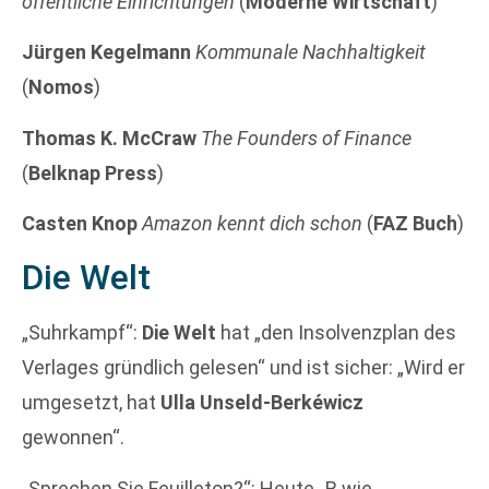
öffentliche Einrichtungen
(
Moderne Wirtschaft
)
Jürgen Kegelmann
Kommunale Nachhaltigkeit
(
Nomos
)
Thomas K. McCraw
The Founders of Finance
(
Belknap Press
)
Casten Knop
Amazon kennt dich schon
(
FAZ Buch
)
Die Welt
„Suhrkampf“:
Die Welt
hat „den Insolvenzplan des
Verlages gründlich gelesen“ und ist sicher: „Wird er
umgesetzt, hat
Ulla Unseld-Berkéwicz
gewonnen“.
„Sprechen Sie Feuilleton?“: Heute „B wie