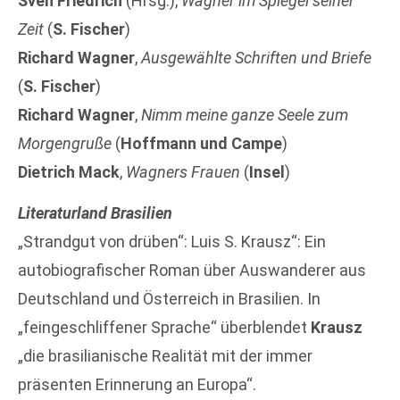
Sven Friedrich
(Hrsg.),
Wagner im Spiegel seiner
Zeit
(
S. Fischer
)
Richard Wagner
,
Ausgewählte Schriften und Briefe
(
S. Fischer
)
Richard Wagner
,
Nimm meine ganze Seele zum
Morgengruße
(
Hoffmann und Campe
)
Dietrich Mack
,
Wagners Frauen
(
Insel
)
Literaturland Brasilien
„Strandgut von drüben“: Luis S. Krausz“: Ein
autobiografischer Roman über Auswanderer aus
Deutschland und Österreich in Brasilien. In
„feingeschliffener Sprache“ überblendet
Krausz
„die brasilianische Realität mit der immer
präsenten Erinnerung an Europa“.