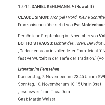
10.-11.
DANIEL KEHLMANN
:
F
(
Rowohlt
)
CLAUDE SIMON
:
Archipel | Nord. Kleine Schrif
Französischen übersetzt von
Eva Moldenhau
Persönliche Empfehlung im November von
Vo
BOTHO STRAUSS
:
Lichter des Toren. Der Idiot 
„Gedankenprosa in vollendeter Form: leichtfüßi
fest verwurzelt in der Tiefe der Tradition.“ (Vo
Literatur im Fernsehen
Donnerstag, 7. November um 23:45 Uhr im SW
Sonntag, 10. November um 10:15 Uhr in 3sat
„lesenswert“ mit Thea Dorn
Gast: Martin Walser