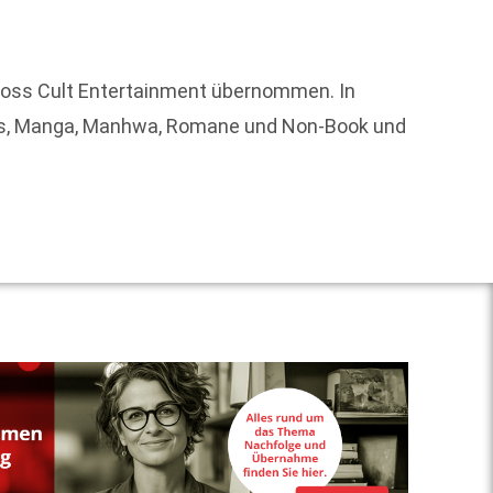
Die Ti
ross Cult Entertainment übernommen. In
hat da
ics, Manga, Manhwa, Romane und Non-Book und
seine 
Weit