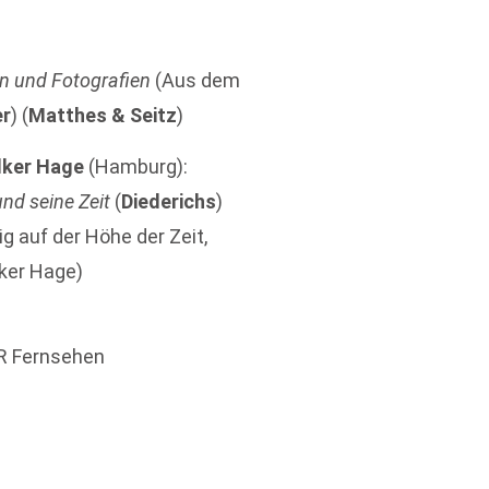
ten und Fotografien
(Aus dem
er
) (
Matthes & Seitz
)
lker Hage
(Hamburg):
und seine Zeit
(
Diederichs
)
g auf der Höhe der Zeit,
lker Hage)
R Fernsehen