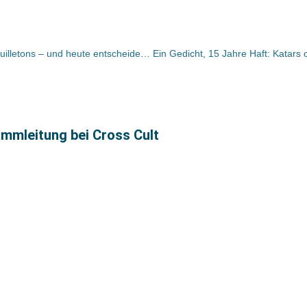
Bücher und Autoren heute in den Feuilletons – und heute entscheiden die Gläubiger über Suhrkamp
mleitung bei Cross Cult