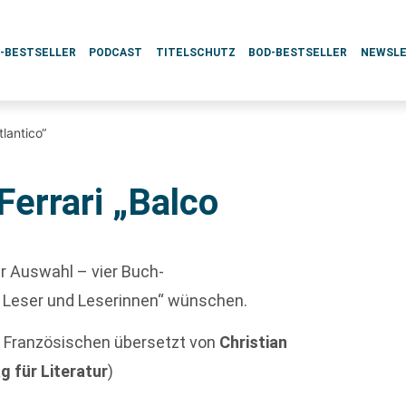
L-BESTSELLER
PODCAST
TITELSCHUTZ
BOD-BESTSELLER
NEWSL
tlantico“
Ferrari „Balco
er Auswahl – vier Buch-
e Leser und Leserinnen“ wünschen.
Französischen übersetzt von
Christian
g für Literatur
)