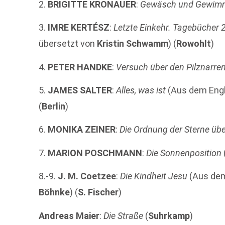
2.
BRIGITTE KRONAUER
:
Gewäsch und Gewim
3.
IMRE KERTÉSZ
:
Letzte Einkehr. Tagebücher
übersetzt von
Kristin Schwamm
) (
Rowohlt
)
4.
PETER HANDKE
:
Versuch über den Pilznarre
5.
JAMES SALTER
:
Alles, was ist
(Aus dem Engl
(
Berlin
)
6.
MONIKA ZEINER
:
Die Ordnung der Sterne üb
7.
MARION POSCHMANN
:
Die Sonnenposition
8.-9.
J. M. Coetzee
:
Die Kindheit Jesu
(Aus dem
Böhnke
) (
S. Fischer
)
Andreas Maier
:
Die Straße
(
Suhrkamp
)