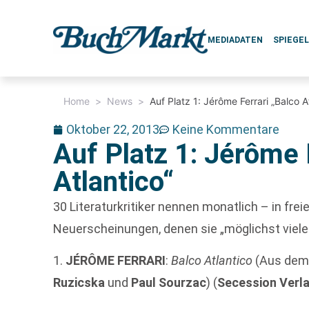
MEDIADATEN
SPIEGE
Home
>
News
>
Auf Platz 1: Jérôme Ferrari „Balco A
Oktober 22, 2013
Keine Kommentare
Auf Platz 1: Jérôme 
Atlantico“
30 Literaturkritiker nennen monatlich – in frei
Neuerscheinungen, denen sie „möglichst viel
1.
JÉRÔME FERRARI
:
Balco Atlantico
(Aus dem 
Ruzicska
und
Paul Sourzac
) (
Secession Verla