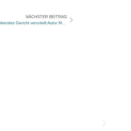
NÄCHSTER BEITRAG
Ein Gedicht, 15 Jahre Haft: Katars oberstes Gericht verurteilt Autor Mohammed al-Ajami
tiger