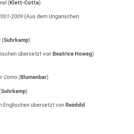
mel
(
Klett-Cotta
)
 2001-2009
(Aus dem Ungarischen
n
(
Suhrkamp
)
ischen übersetzt von
Beatrice Howeg
)
er Como
(
Blumenbar
)
(
Suhrkamp
)
 Englischen übersetzt von
Reinhild