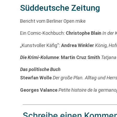
Süddeutsche Zeitung
Bericht vom Berliner Open mike
Ein Comic-Kochbuch:
Christophe Blain
In der 
„Kunstvoller Käfig“:
Andrea Winkler
König, Hof
Die Krimi-Kolumne
:
Martin Cruz Smith
Tatjana
Das politische Buch
Stewfan Wolle
Der große Plan. Alltag und Her
Georges Valance
Petite histoire de la german
Schreibe einen Kommen