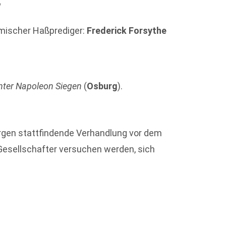
“
limischer Haßprediger:
Frederick Forsythe
inter Napoleon Siegen
(
Osburg
).
rgen stattfindende Verhandlung vor dem
Gesellschafter versuchen werden, sich