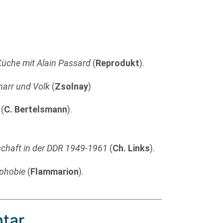
Küche mit Alain Passard
(
Reprodukt
).
narr und Volk
(
Zsolnay
)
(
C. Bertelsmann
).
rschaft in der DDR 1949-1961
(
Ch. Links
).
ophobie
(
Flammarion
).
tar