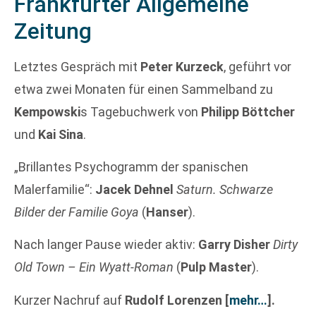
Frankfurter Allgemeine
Zeitung
Letztes Gespräch mit
Peter Kurzeck
, geführt vor
etwa zwei Monaten für einen Sammelband zu
Kempowski
s Tagebuchwerk von
Philipp Böttcher
und
Kai Sina
.
„Brillantes Psychogramm der spanischen
Malerfamilie“:
Jacek Dehnel
Saturn. Schwarze
Bilder der Familie Goya
(
Hanser
).
Nach langer Pause wieder aktiv:
Garry Disher
Dirty
Old Town – Ein Wyatt-Roman
(
Pulp Master
).
Kurzer Nachruf auf
Rudolf Lorenzen
[
mehr…
]
.