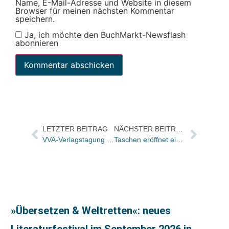
Name, E-Mail-Adresse und Website in diesem
Browser für meinen nächsten Kommentar
speichern.
Ja, ich möchte den BuchMarkt-Newsflash
abonnieren
LETZTER BEITRAG
NÄCHSTER BEITRAG
VVA-Verlagstagung 2013: „Wir müssen als Branche neu denken lernen“
Taschen eröffnet einen Pop Up Store in Berlin
»Übersetzen & Weltretten«: neues
Literaturfestival im September 2026 in