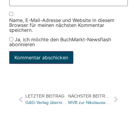
Name, E-Mail-Adresse und Website in diesem
Browser für meinen nächsten Kommentar
speichern.
Ja, ich möchte den BuchMarkt-Newsflash
abonnieren
LETZTER BEITRAG
NÄCHSTER BEITRAG
G&G-Verlag übernimmt Annette Betz und Ueberreuter Kinder- und Jugendbuch
MVB zur Nikolauswoche im Buchhandel: Plus 1,8 Prozent Umsatz / Plus im Süden, Minus durch Sturmtief im Norden