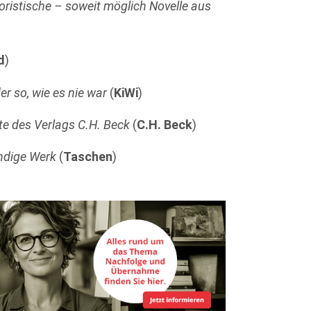
oristische – soweit möglich Novelle aus
d
)
r so, wie es nie war
(
KiWi
)
te des Verlags C.H. Beck
(
C.H. Beck
)
ndige Werk
(
Taschen
)