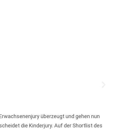
Frühe
Mit gr
 Erwachsenenjury überzeugt und gehen nun
Literat
eidet die Kinderjury. Auf der Shortlist des
Heraus