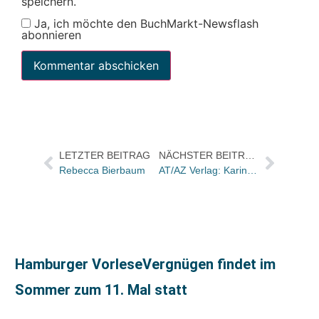
speichern.
Ja, ich möchte den BuchMarkt-Newsflash
abonnieren
LETZTER BEITRAG
NÄCHSTER BEITRAG
Rebecca Bierbaum
AT/AZ Verlag: Karin Schiemann neu zuständig für Marketing und Vertrieb, Brigitte Bosshard Borddoni für Presse
Hamburger VorleseVergnügen findet im
Sommer zum 11. Mal statt