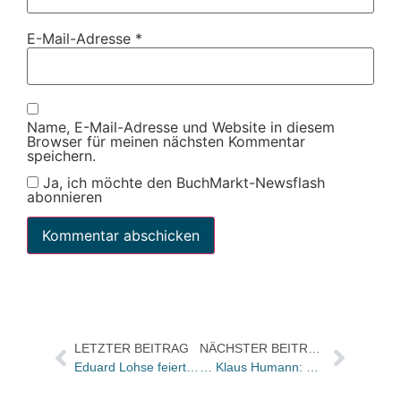
E-Mail-Adresse
*
Name, E-Mail-Adresse und Website in diesem
Browser für meinen nächsten Kommentar
speichern.
Ja, ich möchte den BuchMarkt-Newsflash
abonnieren
LETZTER BEITRAG
NÄCHSTER BEITRAG
Eduard Lohse feiert am Mittwoch seinen 90. Geburtstag
… Klaus Humann: Vier Astrid Lindgren Memorial Award-Preisträger für „Aladin“ in 2014