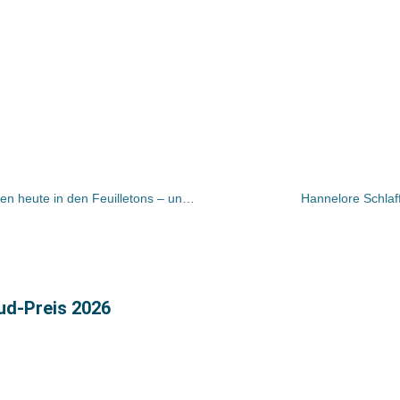
UMGEBLÄTTERT: Bücher und Autoren heute in den Feuilletons – und vor 25 Jahren wurde die Fatwa gegen Rushdie erlassen
Hannelore Schlaff
ud-Preis 2026