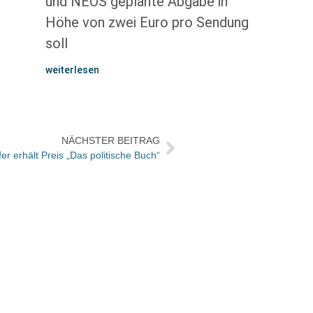
und NEOS geplante Abgabe in
Höhe von zwei Euro pro Sendung
soll
weiterlesen
NÄCHSTER BEITRAG
er erhält Preis „Das politische Buch“
„Es is