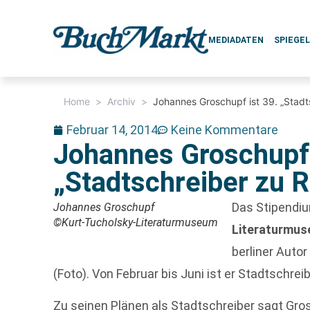
MEDIADATEN
SPIEGE
Home
>
Archiv
>
Johannes Groschupf ist 39. „Stadt
Februar 14, 2014
Keine Kommentare
Johannes Groschupf 
„Stadtschreiber zu 
Das Stipendi
Johannes Groschupf
©Kurt-Tucholsky-Literaturmuseum
Literaturmu
berliner Auto
(Foto). Von Februar bis Juni ist er Stadtschrei
Zu seinen Plänen als Stadtschreiber sagt Gro