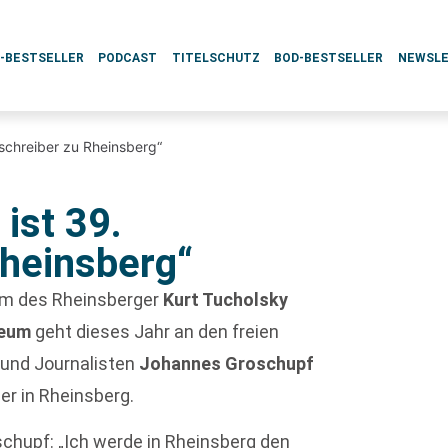
L-BESTSELLER
PODCAST
TITELSCHUTZ
BOD-BESTSELLER
NEWSL
schreiber zu Rheinsberg“
ist 39.
Rheinsberg“
um des Rheinsberger
Kurt Tucholsky
seum
geht dieses Jahr an den freien
r und Journalisten
Johannes Groschupf
ber in Rheinsberg.
schupf: „Ich werde in Rheinsberg den