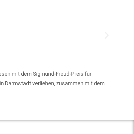
esen mit dem Sigmund-Freud-Preis für
Am heu
26 in Darmstadt verliehen, zusammen mit dem
Buch v
Weit