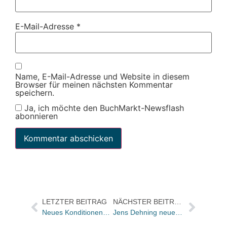
E-Mail-Adresse
*
Name, E-Mail-Adresse und Website in diesem
Browser für meinen nächsten Kommentar
speichern.
Ja, ich möchte den BuchMarkt-Newsflash
abonnieren
LETZTER BEITRAG
NÄCHSTER BEITRAG
Neues Konditionenmodell für den Buchhandel bei der Ernst Klett Vertriebsgesellschaft / Rabatt für Schulbücher orientiert sich am Umsatz und an qualitativen Kriterien
Jens Dehning neuer Programmleiter des Siedler Verlags, Karen Guddas ist neue Programmleiterin für SPIEGEL-Buch bei DVA