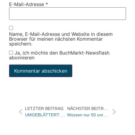
E-Mail-Adresse
*
Name, E-Mail-Adresse und Website in diesem
Browser für meinen nächsten Kommentar
speichern.
Ja, ich möchte den BuchMarkt-Newsflash
abonnieren
LETZTER BEITRAG
NÄCHSTER BEITRAG
UMGEBLÄTTERT: Bücher und Autoren heute in den Feuilletons – und was ist mit Garcia Márquez’ letztem Roman?
Müssen nur 50 unrentable Weltbild-Filialen schließen?