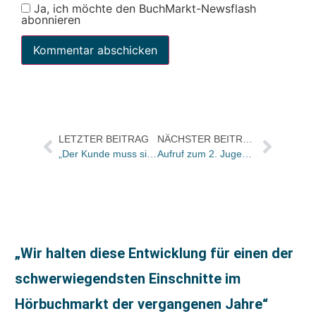
Ja, ich möchte den BuchMarkt-Newsflash
abonnieren
LETZTER BEITRAG
NÄCHSTER BEITRAG
„Der Kunde muss sich verlieben können“: 10 Jahre Fortbildung der W8-Verlage / Fortsetzung offen
Aufruf zum 2. Jugendliteraturpreis in Frankfurt Rhein-Main
„Wir halten diese Entwicklung für einen der
schwerwiegendsten Einschnitte im
Hörbuchmarkt der vergangenen Jahre“