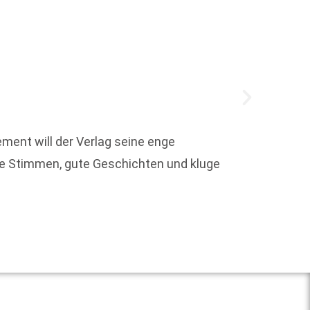
ent will der Verlag seine enge
Die le
ke Stimmen, gute Geschichten und kluge
völlig
offenle
Weit