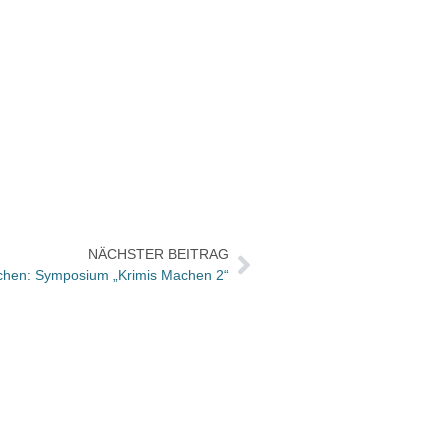
NÄCHSTER BEITRAG
uchen: Symposium „Krimis Machen 2“
Josia 