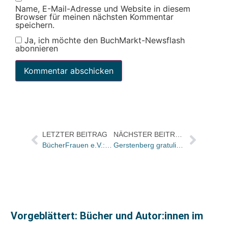
Name, E-Mail-Adresse und Website in diesem
Browser für meinen nächsten Kommentar
speichern.
Ja, ich möchte den BuchMarkt-Newsflash
abonnieren
LETZTER BEITRAG
NÄCHSTER BEITRAG
BücherFrauen e.V.: Mentees und Mentorinnen für die 10. Mentoring-Runde in München gesucht
Gerstenberg gratuliert seinem Bilderbuch-Star
Vorgeblättert: Bücher und Autor:innen im