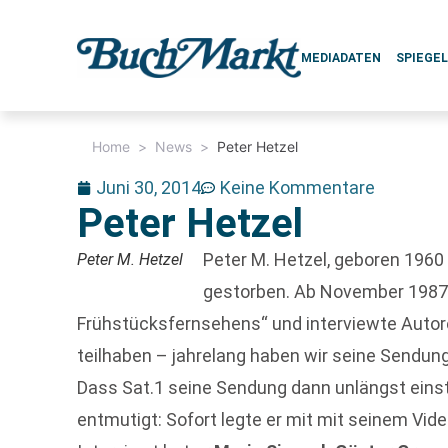
MEDIADATEN
SPIEGE
Home
>
News
>
Peter Hetzel
Juni 30, 2014
Keine Kommentare
Peter Hetzel
Peter M. Hetzel, geboren 1960
Peter M. Hetzel
gestorben. Ab November 1987 
Frühstücksfernsehens“ und interviewte Autore
teilhaben – jahrelang haben wir seine Sendung
Dass Sat.1 seine Sendung dann unlängst einstel
entmutigt: Sofort legte er mit mit seinem Vid