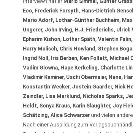
Interviewt hat er
Mario Simmel, Günter Grass,
Eco, Frederick Forsyth, Hans-Dietrich Gensc
Mario Adorf, Lothar-Günther Buchheim, Maxim
Ungerer, John Irving, H.J. Friederichs, Ulrich 
Epharim Kishon, Lothar Späth, Valentin Fali
Harry Mulisch, Chris Howland, Stephen Bogart
Ingrid Noll, Iris Berben, Ken Follett, Michae
Vadim Glowna, Hape Kerkeling, Charlotte Lin
Vladimir Kaminer, Uschi Obermaier, Nena, Ha
Konstantin Wecker, Jostein Gaarder, Nick Ho
Zeindler, Lisa Marklund, Nicholas Sparks, Jea
Heldt, Sonya Kraus, Karin Slaughter, Joy Fiel
Schätzing, Alice Schwarzer
und vielen andere 
Nach einer Ausbildung zum Verlagsbuchhändler