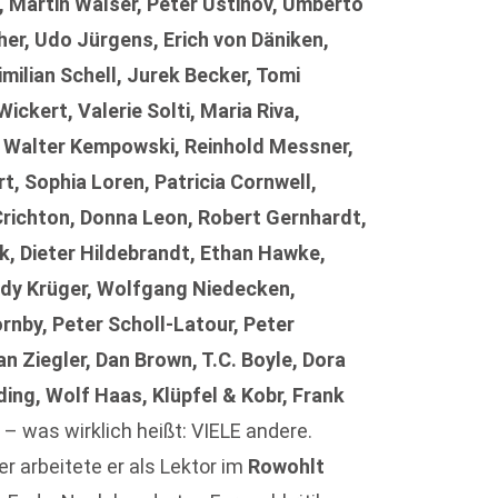
 Martin Walser, Peter Ustinov, Umberto
her, Udo Jürgens, Erich von Däniken,
ilian Schell, Jurek Becker, Tomi
Wickert, Valerie Solti, Maria Riva,
n, Walter Kempowski, Reinhold Messner,
, Sophia Loren, Patricia Cornwell,
l Crichton, Donna Leon, Robert Gernhardt,
k, Dieter Hildebrandt, Ethan Hawke,
rdy Krüger, Wolfgang Niedecken,
rnby, Peter Scholl-Latour, Peter
n Ziegler, Dan Brown, T.C. Boyle, Dora
ding, Wolf Haas, Klüpfel & Kobr, Frank
– was wirklich heißt: VIELE andere.
 arbeitete er als Lektor im
Rowohlt