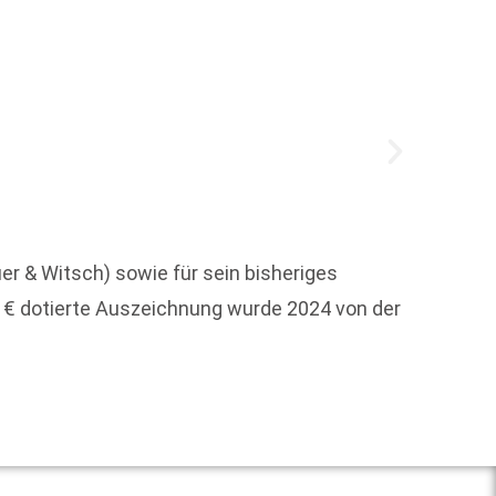
Im Mod
2028 n
r & Witsch) sowie für sein bisheriges
Team a
 € dotierte Auszeichnung wurde 2024 von der
Weit