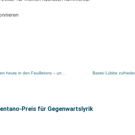
onnieren
UMGEBLÄTTERT: Bücher und Autoren heute in den Feuilletons – und Wagenbach feierte den 50.
Bastei Lübbe zufried
rentano-Preis für Gegenwartslyrik