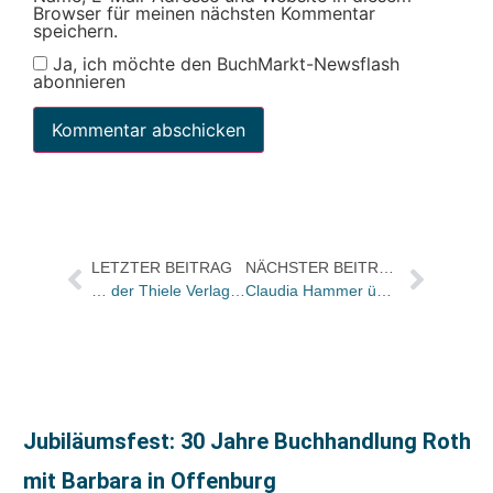
Browser für meinen nächsten Kommentar
speichern.
Ja, ich möchte den BuchMarkt-Newsflash
abonnieren
LETZTER BEITRAG
NÄCHSTER BEITRAG
… der Thiele Verlag: Der Roman „Ein ganz besonderes Jahr“ wurde bereits vor Erscheinen in sechs Länder verkauft
Claudia Hammer übernimmt Vertriebsleitung bei Schäffer-Poeschel
Jubiläumsfest: 30 Jahre Buchhandlung Roth
mit Barbara in Offenburg