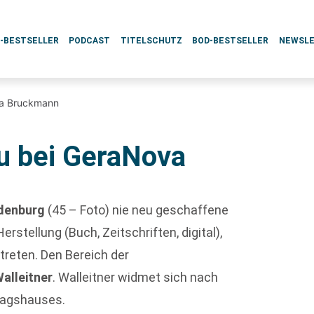
L-BESTSELLER
PODCAST
TITELSCHUTZ
BOD-BESTSELLER
NEWSL
va Bruckmann
u bei GeraNova
denburg
(45 – Foto) nie neu geschaffene
erstellung (Buch, Zeitschriften, digital),
reten. Den Bereich der
Walleitner
. Walleitner widmet sich nach
lagshauses.