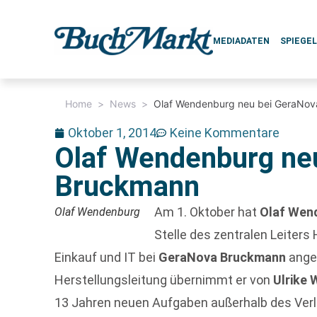
MEDIADATEN
SPIEGE
Home
>
News
>
Olaf Wendenburg neu bei GeraNo
Oktober 1, 2014
Keine Kommentare
Olaf Wendenburg ne
Bruckmann
Am 1. Oktober hat
Olaf Wen
Olaf Wendenburg
Stelle des zentralen Leiters H
Einkauf und IT bei
GeraNova Bruckmann
anget
Herstellungsleitung übernimmt er von
Ulrike 
13 Jahren neuen Aufgaben außerhalb des Ver