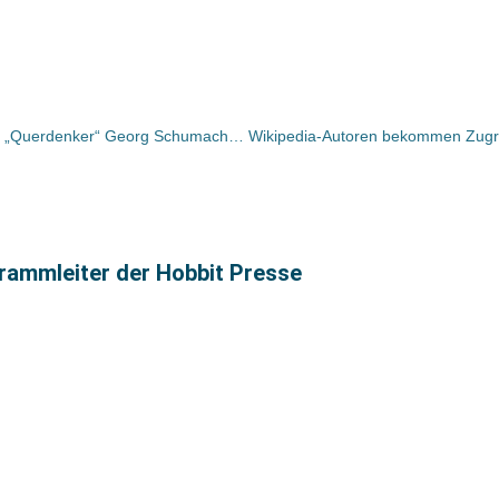
„A Cowboys work is never done…“ – „Querdenker“ Georg Schumacher auf der Messe und im Gespräch
grammleiter der Hobbit Presse