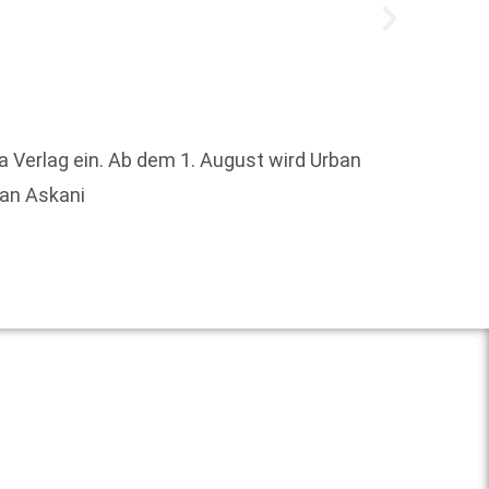
Der sta
neue P
a Verlag ein. Ab dem 1. August wird Urban
und imt
han Askani
Weit