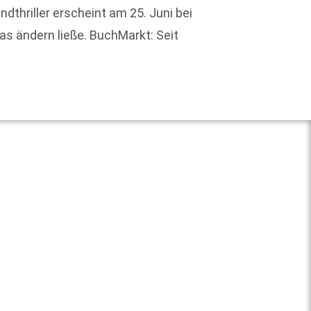
dthriller erscheint am 25. Juni bei
Schöne
s ändern ließe. BuchMarkt: Seit
Liebe
Weit