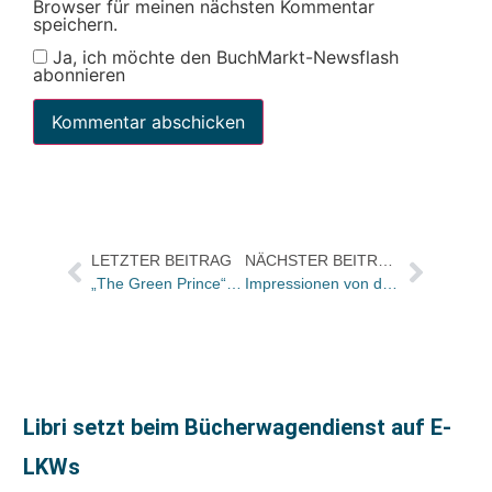
Browser für meinen nächsten Kommentar
speichern.
Ja, ich möchte den BuchMarkt-Newsflash
abonnieren
LETZTER BEITRAG
NÄCHSTER BEITRAG
„The Green Prince“ gewinnt Hessischen Filmpreis 2014
Impressionen von der 12. Preisverleihung des BuchMarkt-Wettbewerbs „Buchhandlung des Jahres“
Libri setzt beim Bücherwagendienst auf E-
LKWs