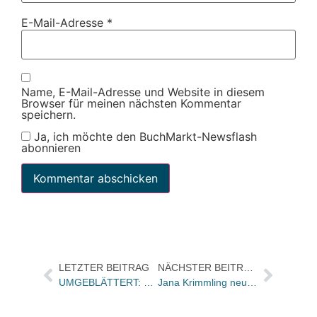
E-Mail-Adresse
*
Name, E-Mail-Adresse und Website in diesem
Browser für meinen nächsten Kommentar
speichern.
Ja, ich möchte den BuchMarkt-Newsflash
abonnieren
LETZTER BEITRAG
NÄCHSTER BEITRAG
UMGEBLÄTTERT: Bücher und Autoren heute in den Feuilletons – und Feuchtwangers „Erfolg“ im Münchner Literaturhaus
Jana Krimmling neue Presseverantwortliche beim Mitteldeutschen Verlag und Morio Verlag