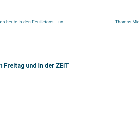
UMGEBLÄTTERT: Bücher und Autoren heute in den Feuilletons – und das Verbot der „Kohl-Protokolle“ macht Schlagzeilen
Thomas Midde
m Freitag und in der ZEIT