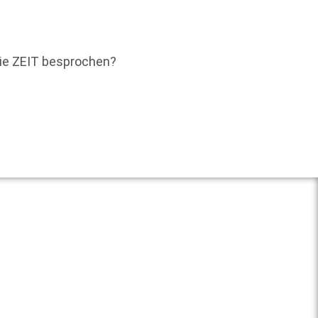
Veränd
Transf
Die ZEIT besprochen?
Weit