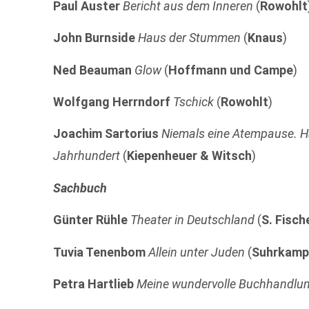
Paul Auster
Bericht aus dem Inneren
(
Rowohlt
John Burnside
Haus der Stummen
(
Knaus
)
Ned Beauman
Glow
(
Hoffmann und Campe
)
Wolfgang Herrndorf
Tschick
(
Rowohlt
)
Joachim Sartorius
Niemals eine Atempause. Ha
Jahrhundert
(
Kiepenheuer & Witsch
)
Sachbuch
Günter Rühle
Theater in Deutschland
(
S. Fisch
Tuvia Tenenbom
Allein unter Juden
(
Suhrkam
Petra Hartlieb
Meine wundervolle Buchhandlu