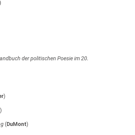
)
ndbuch der politischen Poesie im 20.
er
)
p
)
ng
(
DuMont
)