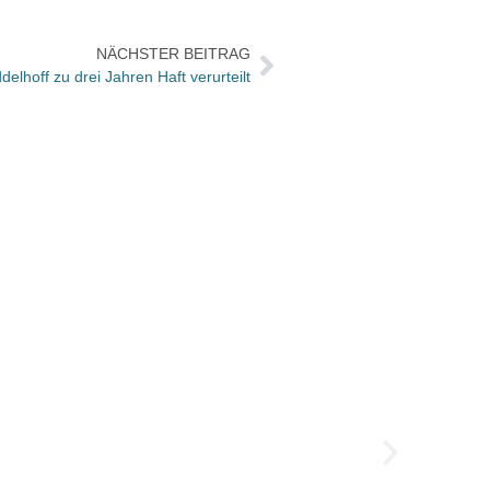
NÄCHSTER BEITRAG
lhoff zu drei Jahren Haft verurteilt
Medie
Die Me