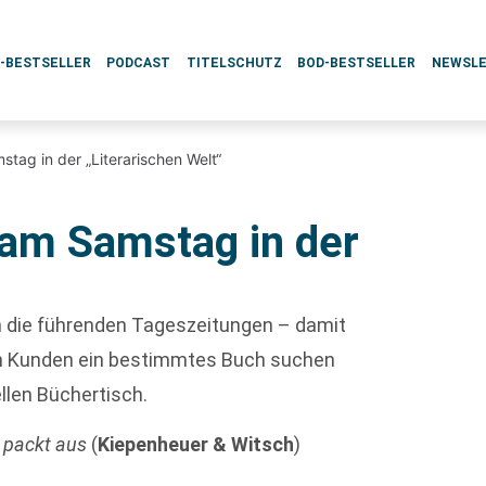
L-BESTSELLER
PODCAST
TITELSCHUTZ
BOD-BESTSELLER
NEWSL
tag in der „Literarischen Welt“
am Samstag in der
ch die führenden Tageszeitungen – damit
enn Kunden ein bestimmtes Buch suchen
ellen Büchertisch.
r packt aus
(
Kiepenheuer & Witsch
)