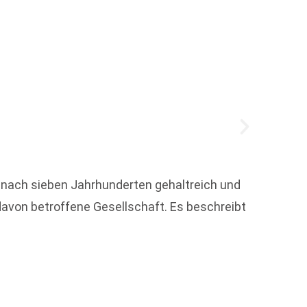
Vom 29
t nach sieben Jahrhunderten gehaltreich und
bieten
avon betroffene Gesellschaft. Es beschreibt
finden 
Weit