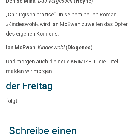
Denise Mina
:
Das Vergessen
(
Heyne
)
„Chirurgisch präzise“: In seinem neuen Roman
»Kindeswohl« wird Ian McEwan zuweilen das Opfer
des eigenen Könnens.
Ian McEwan
:
Kindeswohl
(
Diogenes
)
Und morgen auch die neue KRIMIZEIT; die Titel
melden wir morgen
der Freitag
folgt
Schreibe einen