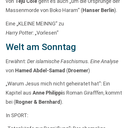
von
Teju Cole
geht es auch „um die Ursprünge der
Massenmorde von Boko Haram“ (
Hanser Berlin
).
Eine „KLEINE MEINNG“ zu
Harry Potter
: „Vorlesen“
Welt am Sonntag
Erwähnt:
Der islamische Faschismus. Eine Analyse
von
Hamed Abdel-Samad
(
Droemer
)
„Warum Jesus mich nicht geheiratet hat“: Ein
Kapitel aus
Anne Philippi
s Roman
Girafffen
, kommt
bei (
Rogner & Bernhard
).
In SPORT: