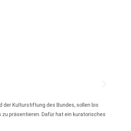
Paul-
 der Kulturstiftung des Bundes, sollen bis
Der vo
zu präsentieren. Dafür hat ein kuratorisches
Stefan 