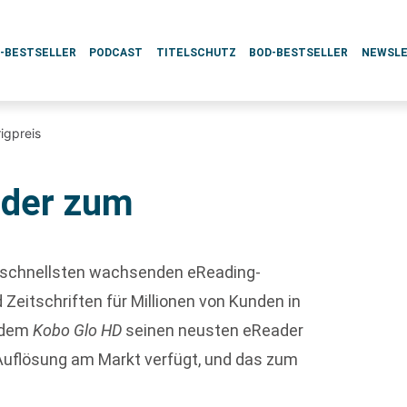
L-BESTSELLER
PODCAST
TITELSCHUTZ
BOD-BESTSELLER
NEWSL
igpreis
ader zum
am schnellsten wachsenden eReading-
 Zeitschriften für Millionen von Kunden in
t dem
Kobo Glo HD
seinen neusten eReader
e Auflösung am Markt verfügt, und das zum