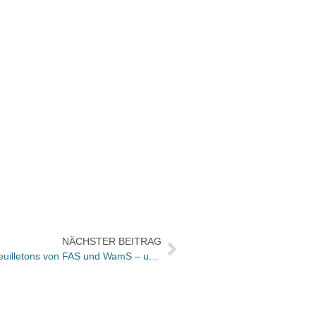
NÄCHSTER BEITRAG
Bücher und Autoren heute in den Feuilletons von FAS und WamS – und Yasmina Rezas neues Stück gibt es bei libelle