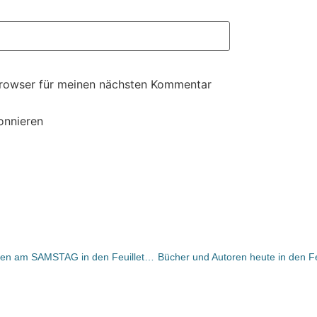
Browser für meinen nächsten Kommentar
onnieren
UMGEBLÄTTERT: Bücher und Autoren am SAMSTAG in den Feuilletons – und „hasst Du Mutti, schreib ein Buch“