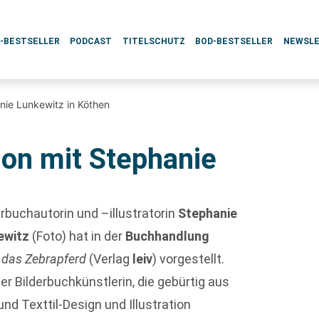
L-BESTSELLER
PODCAST
TITELSCHUTZ
BOD-BESTSELLER
NEWSL
nie Lunkewitz in Köthen
ion mit Stephanie
rbuchautorin und –illustratorin
Stephanie
ewitz
(Foto) hat in der
Buchhandlung
 das Zebrapferd
(Verlag
leiv
) vorgestellt.
r Bilderbuchkünstlerin, die gebürtig aus
nd Texttil-Design und Illustration