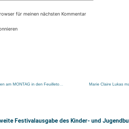
Browser für meinen nächsten Kommentar
onnieren
UMGEBLÄTTERT: Bücher und Autoren am MONTAG in den Feuilletons – und Krimis in der FAZ
Marie Claire Lukas ma
ite Festivalausgabe des Kinder- und Jugendbuch