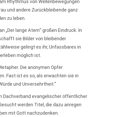
sich am Rhythmus von Wellenbewegungen
e Frau und andere Zurückbleibende ganz
en zu leben.
an „Der lange Atem“ großen Eindruck. In
chafft sie Bilder von bleibender
rzählweise gelingt es ihr, Unfassbares in
erleben möglich ist.
e Metapher. Die anonymen Opfer
Fast ist es so, als erwachten sie in
Würde und Unversehrtheit.“
m Dachverband evangelischer öffentlicher
 Gesucht werden Titel, die dazu anregen
eben mit Gott nachzudenken.