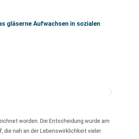
as gläserne Aufwachsen in sozialen
30 Ja
zeichnet worden. Die Entscheidung wurde am
Nicola 
die nah an der Lebenswirklichkeit vieler
gespro