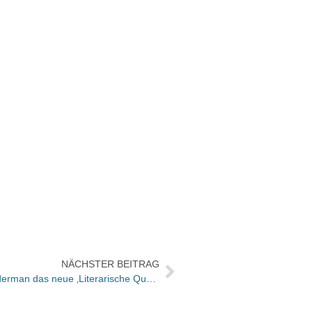
NÄCHSTER BEITRAG
Lesetipp: ZDF plant mit Volker Weiderman das neue ‚Literarische Quartett‘