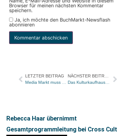
Name, E-Mail-Adresse und Website in diesem
Browser für meinen nächsten Kommentar
speichern.
Ja, ich möchte den BuchMarkt-Newsflash
abonnieren
LETZTER BEITRAG
NÄCHSTER BEITRAG
Media Markt muss Strafe zahlen
Das Kulturkaufhaus Dussmann wird bis 2017 runderneuert / Neue Fachbuch-Abteilung bereits eröffnet
Rebecca Haar übernimmt
Gesamtprogrammleitung bei Cross Cult