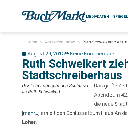
MEDIADATEN
SPIEGE
Home
>
Auszeichnungen
>
Ruth Schweikert zieht i
August 29, 2015
Keine Kommentare
Ruth Schweikert zieh
Stadtschreiberhaus
Das große Zel
Dea Loher übergibt den Schlüssel
an Ruth Schweikert
Abend zum 42.
die neue Stadt
[
mehr…
]
erhielt den Schlüssel zum Haus An der
Loher
.