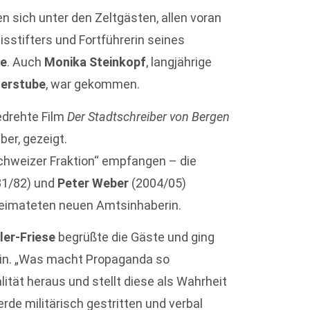
n sich unter den Zeltgästen, allen voran
isstifters und Fortführerin seines
ke
. Auch
Monika Steinkopf
, langjährige
herstube
, war gekommen.
gedrehte Film
Der Stadtschreiber von Bergen
er, gezeigt.
Schweizer Fraktion“ empfangen – die
1/82) und
Peter Weber
(2004/05)
eheimateten neuen Amtsinhaberin.
ler-Friese
begrüßte die Gäste und ging
t ein. „Was macht Propaganda so
lität heraus und stellt diese als Wahrheit
werde militärisch gestritten und verbal