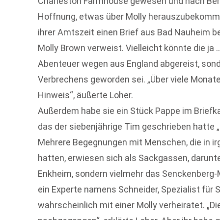
Charleston Farmhouse gewesen und nach Berge
Hoffnung, etwas über Molly herauszubekomme
ihrer Amtszeit einen Brief aus Bad Nauheim 
Molly Brown verweist. Vielleicht könnte die ja …
Abenteuer wegen aus England abgereist, sonde
Verbrechens geworden sei. „Über viele Monat
Hinweis“, äußerte Loher.
Außerdem habe sie ein Stück Pappe im Briefk
das der siebenjährige Tim geschrieben hatte „M
Mehrere Begegnungen mit Menschen, die in ir
hatten, erwiesen sich als Sackgassen, darunt
Enkheim, sondern vielmehr das Senckenberg
ein Experte namens Schneider, Spezialist für 
wahrscheinlich mit einer Molly verheiratet. „