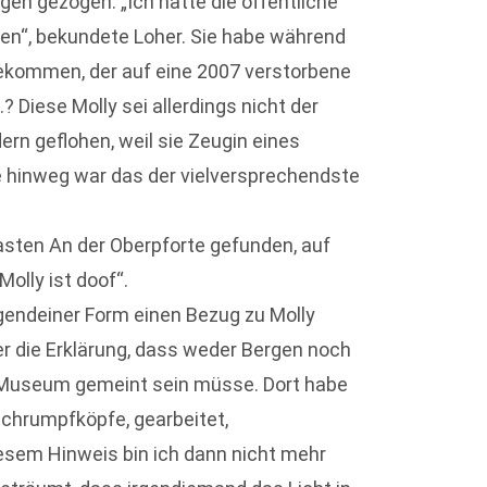
n gezogen. „Ich hatte die öffentliche
n“, bekundete Loher. Sie habe während
bekommen, der auf eine 2007 verstorbene
? Diese Molly sei allerdings nicht der
rn geflohen, weil sie Zeugin eines
e hinweg war das der vielversprechendste
asten An der Oberpforte gefunden, auf
olly ist doof“.
gendeiner Form einen Bezug zu Molly
er die Erklärung, dass weder Bergen noch
-Museum gemeint sein müsse. Dort habe
Schrumpfköpfe, gearbeitet,
Diesem Hinweis bin ich dann nicht mehr