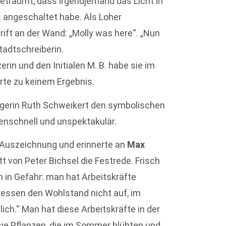
geträumt, dass irgendjemand das Licht in
angeschaltet habe. Als Loher
ift an der Wand: „Molly was here“. „Nun
tadtschreiberin.
rin und den Initialen M. B. habe sie im
hrte zu keinem Ergebnis.
lgerin Ruth Schweikert den symbolischen
enschnell und unspektakulär.
 Auszeichnung und erinnerte an
Max
t von Peter Bichsel die Festrede. Frisch
ch in Gefahr: man hat Arbeitskräfte
essen den Wohlstand nicht auf, im
lich.“ Man hat diese Arbeitskräfte in der
sie Pflanzen, die im Sommer blühten und