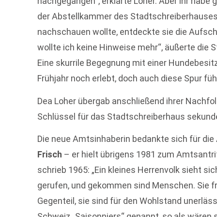
nachgegangen“, erklärte Loher. Aber ihr habe 
der Abstellkammer des Stadtschreiberhauses 
nachschauen wollte, entdeckte sie die Aufschr
wollte ich keine Hinweise mehr“, äußerte die S
Eine skurrile Begegnung mit einer Hundebesitze
Frühjahr noch erlebt, doch auch diese Spur fü
Dea Loher übergab anschließend ihrer Nachfo
Schlüssel für das Stadtschreiberhaus sekund
Die neue Amtsinhaberin bedankte sich für die
Frisch
– er hielt übrigens 1981 zum Amtsantrit
schrieb 1965: „Ein kleines Herrenvolk sieht si
gerufen, und gekommen sind Menschen. Sie fr
Gegenteil, sie sind für den Wohlstand unerläss
Schweiz „Saisonniers“ genannt, so als wären 