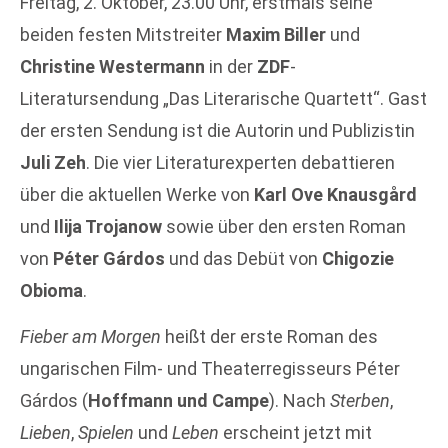
Freitag, 2. Oktober, 23.00 Uhr, erstmals seine
beiden festen Mitstreiter
Maxim Biller
und
Christine Westermann
in der
ZDF
-
Literatursendung „Das Literarische Quartett“. Gast
der ersten Sendung ist die Autorin und Publizistin
Juli Zeh
. Die vier Literaturexperten debattieren
über die aktuellen Werke von
Karl Ove Knausgård
und
Ilija Trojanow
sowie über den ersten Roman
von
Péter Gárdos
und das Debüt von
Chigozie
Obioma
.
Fieber am Morgen
heißt der erste Roman des
ungarischen Film- und Theaterregisseurs Péter
Gárdos (
Hoffmann und Campe
). Nach
Sterben
,
Lieben
,
Spielen
und
Leben
erscheint jetzt mit