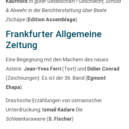
Kaufhold
In guter Gesellschaft? Geschlecht, Schuld
& Abwehr in der Berichterstattung über Beate
Zschäpe
(
Edition Assemblage
).
Frankfurter Allgemeine
Zeitung
Eine Begegnung mit den Machern des neues
Asterix
:
Jean-Yves Ferri
(Text) und
Didier Conrad
(Zeichnungen). Es ist der 36. Band (
Egmont
Ehapa
).
Drastische Erzählungen von osmanischer
Unterdrückung:
Ismail Kadare
Die
Schleierkarawane
(
S. Fischer
)