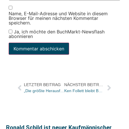
Name, E-Mail-Adresse und Website in diesem
Browser für meinen nächsten Kommentar
speichern.
Ja, ich möchte den BuchMarkt-Newsflash
abonnieren
LETZTER BEITRAG
NÄCHSTER BEITRAG
„Die größte Herausforderung war das Weglassen“: Verena Christoph und Hendrik Balck über die neue Blanvalet-Vorschau
Ken Follett bleibt Bastei Lübbe treu: Vertrag für zwei weitere Romane unterzeichnet
Ronald Schild ist neuer Kaufmännischer