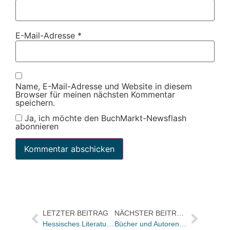
E-Mail-Adresse
*
Name, E-Mail-Adresse und Website in diesem
Browser für meinen nächsten Kommentar
speichern.
Ja, ich möchte den BuchMarkt-Newsflash
abonnieren
LETZTER BEITRAG
NÄCHSTER BEITRAG
Hessisches Literaturforum: Abschied und Neuanfang
Bücher und Autoren heute in den Feuilletons von FAS und WamS – und „den ganzen Irrsinn in einer Ausgabe“, Bücher für Männer und neue Reisebücher