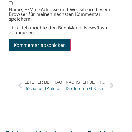
Name, E-Mail-Adresse und Website in diesem
Browser für meinen nächsten Kommentar
speichern.
Ja, ich möchte den BuchMarkt-Newsflash
abonnieren
LETZTER BEITRAG
NÄCHSTER BEITRAG
Bücher und Autoren am MITTWOCH in den Feuilletons – und das Gedicht als Verstärker
Die Top Ten GfK-Hardcover-Charts Belletristik der KW 8