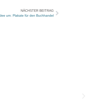
NÄCHSTER BEITRAG
Idee um: Plakate für den Buchhandel
So wa