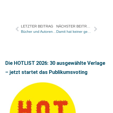
LETZTER BEITRAG
NÄCHSTER BEITRAG
Bücher und Autoren am MONTAG in den Feuilletons – und der Stilkünstler Eduard Engel
Damit hat keiner gerechnet: Herder übernimmt Thalia / Michael Busch künftig Miteigentümer / Herder-Buchhandlungen „wieder zuhause“
Die HOTLIST 2026: 30 ausgewählte Verlage
– jetzt startet das Publikumsvoting