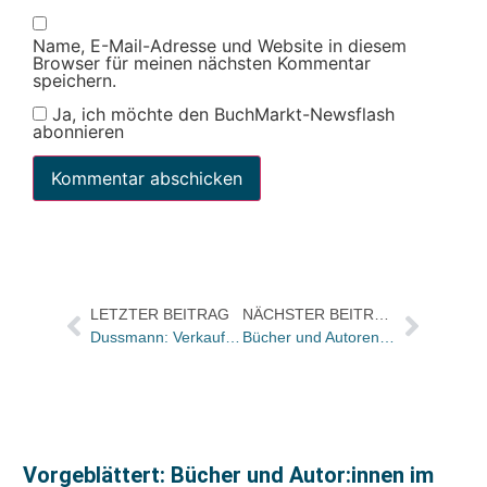
Name, E-Mail-Adresse und Website in diesem
Browser für meinen nächsten Kommentar
speichern.
Ja, ich möchte den BuchMarkt-Newsflash
abonnieren
LETZTER BEITRAG
NÄCHSTER BEITRAG
Dussmann: Verkaufsoffener Sonntag zugunsten der Staatsoper
Bücher und Autoren am SONNTAG in den Feuilletons von FAS und WamS – und „Wer ist Elena F.?“
Vorgeblättert: Bücher und Autor:innen im