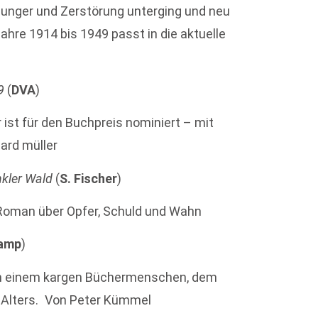
 Hunger und Zerstörung unterging und neu
hre 1914 bis 1949 passt in die aktuelle
9
(
DVA
)
ist für den Buchpreis nominiert – mit
ard müller
nkler Wald
(
S. Fischer
)
r Roman über Opfer, Schuld und Wahn
amp
)
on einem kargen Büchermenschen, dem
es Alters. Von Peter Kümmel