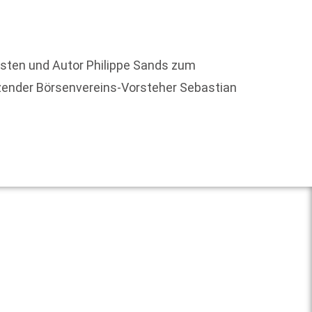
Zum si
isten und Autor Philippe Sands zum
Jury h
tzender Börsenvereins-Vorsteher Sebastian
Weit