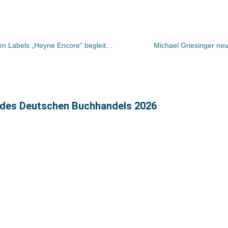
Buchpaten sollen den Start des neuen Labels „Heyne Encore“ begleiten – warum?
Michael Griesinger neue
s des Deutschen Buchhandels 2026