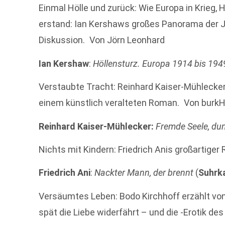
Einmal Hölle und zurück: Wie Europa in Krieg,
erstand: Ian Kershaws großes Panorama der Ja
Diskussion. Von Jörn Leonhard
Ian Kershaw
:
Höllensturz. Europa 1914 bis 194
Verstaubte Tracht: Reinhard Kaiser-Mühlecker 
einem künstlich veralteten Roman. Von burkH
Reinhard Kaiser-Mühlecker:
Fremde Seele, du
Nichts mit Kindern: Friedrich Anis großartige
Friedrich Ani
:
Nackter Mann, der brennt
(
Suhrk
Versäumtes Leben: Bodo Kirchhoff erzählt v
spät die Liebe widerfährt – und die -Erotik d