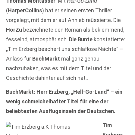
Thomas Montasser
. Mit
Hell-Go-Land
(
HarperCollins
) hat er seinen ersten Thriller
vorgelegt, mit dem er auf Anhieb reüssierte. Die
HörZu
bezeichnete den Roman als beklemmend,
fesselnd, atmosphärisch.
Die Bunte
konstatierte:
„Tim Erzberg beschert uns schlaflose Nächte“ –
Anlass für
BuchMarkt
mal ganz genau
nachzuhaken, was es mit dem Titel und der
Geschichte dahinter auf sich hat..
BuchMarkt: Herr Erzberg, „Hell-Go-Land“ – ein
wenig schmeichelhafter Titel für eine der
beliebtesten Ausflugsinseln der Deutschen.
Tim
Erzberg
: