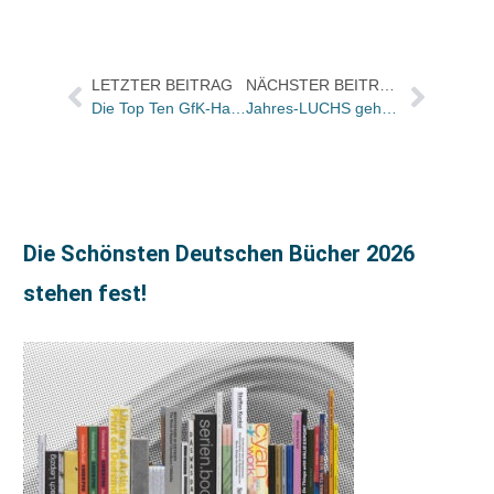
LETZTER BEITRAG
NÄCHSTER BEITRAG
Die Top Ten GfK-Hardcover-Charts Ratgeber der KW 49
Jahres-LUCHS geht an Håkon Øvreås, Øyvind Torseter und Angelika Kutsch für „Super-Bruno“
Die Schönsten Deutschen Bücher 2026
stehen fest!