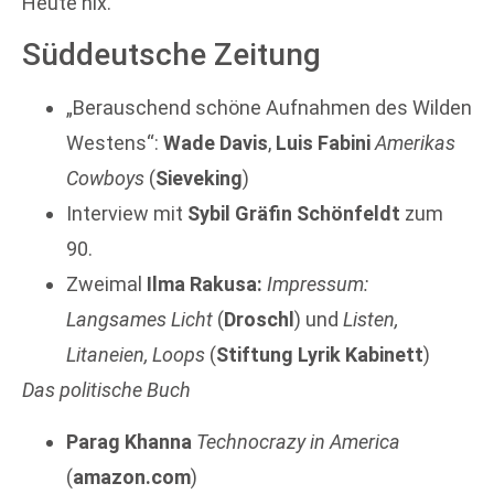
Heute nix.
Süddeutsche Zeitung
„Berauschend schöne Aufnahmen des Wilden
Westens“:
Wade Davis
,
Luis Fabini
Amerikas
Cowboys
(
Sieveking
)
Interview mit
Sybil Gräfin Schönfeldt
zum
90.
Zweimal
Ilma Rakusa:
Impressum:
Langsames Licht
(
Droschl
) und
Listen,
Litaneien, Loops
(
Stiftung Lyrik Kabinett
)
Das politische Buch
Parag Khanna
Technocrazy in America
(
amazon.com
)