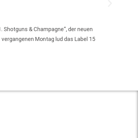
h 1. Shotguns & Champagne“, der neuen
Das ma
 vergangenen Montag lud das Label 15
Gäste 
Erfolg
Weit