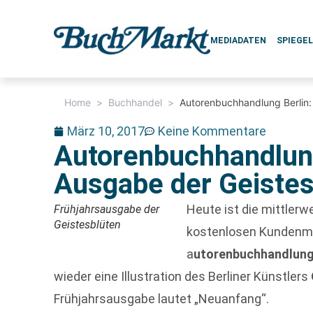
MEDIADATEN
SPIEGE
Home
>
Buchhandel
>
Autorenbuchhandlung Berlin: 
März 10, 2017
Keine Kommentare
Autorenbuchhandlung
Ausgabe der Geistesb
Heute ist die mittler
Frühjahrsausgabe der
Geistesblüten
kostenlosen Kundenma
a
utorenbuchhandlun
wieder eine Illustration des Berliner Künstlers
Frühjahrsausgabe lautet „Neuanfang“.