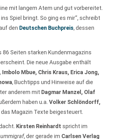
eine mit langem Atem und gut vorbereitet.
s Spiel bringt. So ging es mir“, schreibt
 auf den
Deutschen Buchpreis
, dessen
des 86 Seiten starken Kundenmagazins
 erscheint. Die neue Ausgabe enthält
 Imbolo Mbue, Chris Kraus, Erica Jong,
snowa
, Buchtipps und Hinweise auf die
nter anderem mit
Dagmar Manzel, Olaf
Außerdem haben u.a.
Volker Schlöndorff,
r das Magazin Texte beigesteuert.
edacht.
Kirsten Reinhardt
spricht im
ummigraf
, der gerade im
Carlsen Verlag