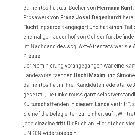
Barrientos hat u.a. Bücher von
Hermann Kant, 
Prosawerk von
Franz Josef Degenhardt
herau
Flüchtlingsarbeit engagiert und hat einen Tei
ehemaligen Judenhof von Ochsenfurt befindet f
Im Nachgang des sog. Axt-Attentats war sie A
Presse.
Der Nominierung vorangegangen war eine Ka
Landesvorsitzenden
Uschi Maxim
und Simone 
Barrientos hat in ihrer Kandidatenrede starke
gesetzt. „Die Linke muss ganz selbstverständlic
Kulturschaffenden in diesem Lande vertritt“, s
Sie rief die Delegierten zur Einheit auf. „Wir t
jede einzelne tritt für Euch an. Hier stehen vie
LINKEN widerspiegeln.“