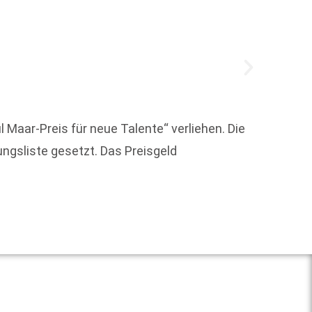
Vom 29
 Maar-Preis für neue Talente“ verliehen. Die
bieten
ungsliste gesetzt. Das Preisgeld
finden 
Weit