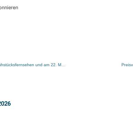
onnieren
Volker Kitz am 21. März im Sat.1-Frühstücksfernsehen und am 22. März im WDR-Fernsehen
Preis
2026