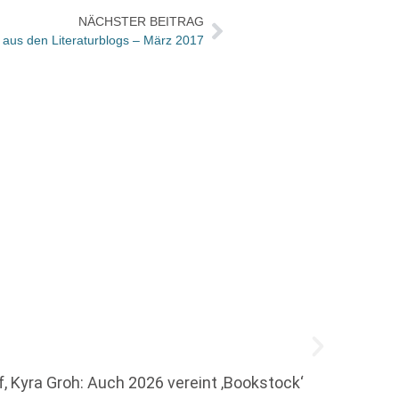
NÄCHSTER BEITRAG
aus den Literaturblogs – März 2017
Oetin
rf, Kyra Groh: Auch 2026 vereint ‚Bookstock‘
Das Me