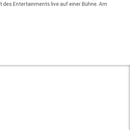
t des Entertainments live auf einer Bühne. Am
werden
Charak
Weit