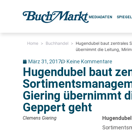
MEDIADATEN
SPIEGE
Home
>
Buchhandel
>
Hugendubel baut zentrales 
übernimmt die Leitung, Miri
März 31, 2017
Keine Kommentare
Hugendubel baut zen
Sortimentsmanagem
Giering übernimmt d
Geppert geht
Hugendubel
Clemens Giering
Sortimentsm