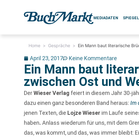
MEDIADATEN
SPIEGE
Home
>
Gespräche
>
Ein Mann baut literarische B
April 23, 2017
Keine Kommentare
Ein Mann baut litera
zwischen Ost und W
Der
Wieser
Verlag
feiert in diesem Jahr 30-jä
dazu einen ganz besonderen Band heraus:
Im 
jenen Texten, die
Lojze Wieser
im Laufe seine
haben
.
Anlass wiederum für uns, mit dem Gren
das, was kommt, und das, was immer bleibt: Ein