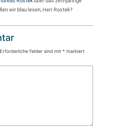
ndreas Rostek
über das zehnjährige
len wir blau lesen, Herr Rostek?
tar
Erforderliche Felder sind mit
*
markiert