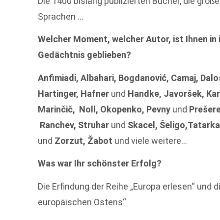
Die 1400 bislang publizierten Bücher, die gro
Sprachen …
Welcher Moment, welcher Autor, ist Ihnen in 
Gedächtnis geblieben?
Anfimiadi, Albahari, Bogdanović, Camaj, Dalo
Hartinger, Hafner
und
Handke, Javoršek, Ka
Marinčič, Noll, Okopenko, Pevny
und
Prešere
Ranchev, Struhar
und
Skacel, Šeligo,Tatarka,
und
Zorzut, Žabot
und viele weitere…
Was war Ihr schönster Erfolg?
Die Erfindung der Reihe „Europa erlesen“ und 
europäischen Ostens“