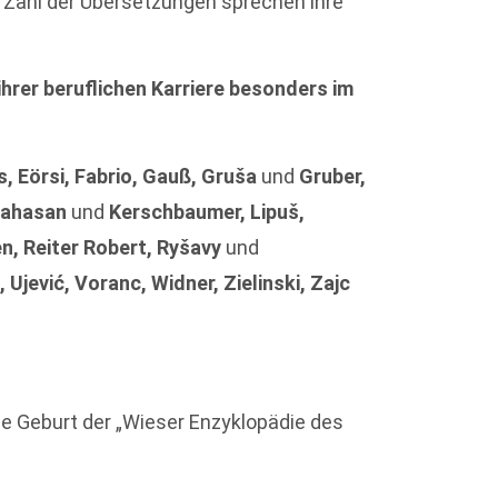
ße Zahl der Übersetzungen sprechen ihre
ihrer beruflichen Karriere besonders im
s, Eörsi, Fabrio, Gauß, Gruša
und
Gruber,
rahasan
und
Kerschbaumer, Lipuš,
n, Reiter Robert, Ryšavy
und
 Ujević, Voranc, Widner, Zielinski, Zajc
die Geburt der „Wieser Enzyklopädie des